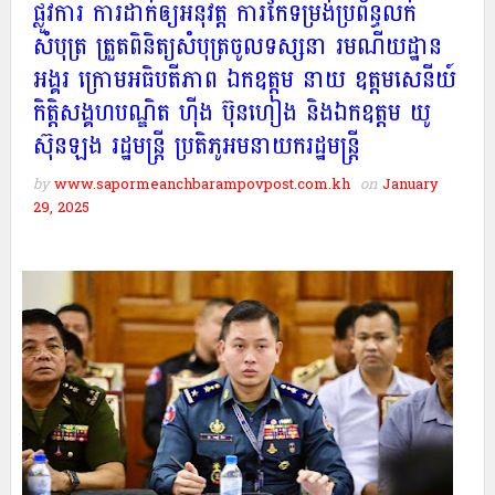
ផ្លូវការ ការដាក់ឲ្យអនុវត្ត ការកែទម្រង់ប្រព័ន្ធលក់
សំបុត្រ ត្រួតពិនិត្យសំបុត្រចូលទស្សនា រមណីយដ្ឋាន
អង្គរ ក្រោមអធិបតីភាព ឯកឧត្តម នាយ ឧត្តមសេនីយ៍
កិត្តិសង្គហបណ្ឌិត ហ៊ីង ប៊ុនហៀង និងឯកឧត្តម យូ
ស៊ុនឡង រដ្ឋមន្រ្តី ប្រតិភូអមនាយករដ្ឋមន្រ្តី
by
www.sapormeanchbarampovpost.com.kh
on
January
29, 2025