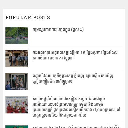
POPULAR POSTS
កម្រងរូបភាពការប្រកួតក្នុង (ពូល C)
កងរាជអាវុធហត្ថរាជខេត្តសៀមរាប សម្តែងនូវការ ថ្លែងអំណរ
គុណចំពោះ លោក កា វណ្ណារា !
ពន្លាតដែនសមត្ថកិច្ចឆ្លងខេត្ត ភ្នំពេញ-ស្វាយរៀង រកឃើញ
គ្រឿងញៀនជិត ៣គីឡូក្រាម!
សម្រេចផ្តល់អំណោយជាស្បៀង-សម្ភារៈ ដែលជាព្រះ
រាជអំណោយរបស់ព្រះមហាក្សត្រកម្ពុជា និងសម្តេច
ព្រះមហាក្សត្រី ជូនប្រជាជនភៀសសឹកជាង ៧,០០០គ្រួសារ នៅ
ខេត្តឧត្តរមានជ័យ និងបន្ទាយមានជ័យ