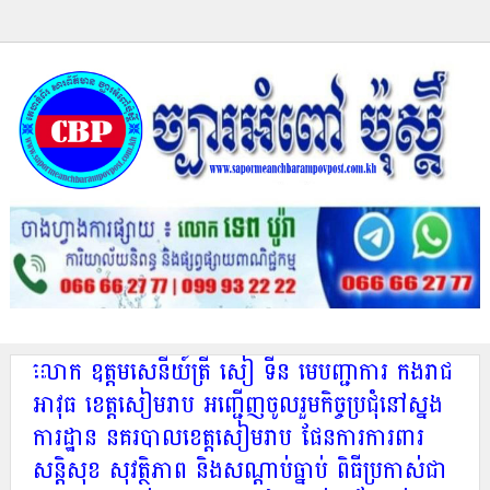
លោក ឧត្តមសេនីយ៍ត្រី សៀ ទីន មេបញ្ជាការ កងរាជ
អាវុធ ខេត្តសៀមរាប អញ្ជើញចូលរួមកិច្ចប្រជុំនៅស្នង
ការដ្ឋាន នគរបាលខេត្តសៀមរាប ផែនការការពារ
សន្តិសុខ សុវត្ថិភាព និងសណ្តាប់ធ្នាប់ ពិធីប្រកាស់ជា