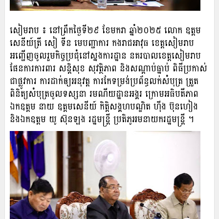
សៀមរាប ៖ នៅព្រឹកថ្ងៃទី២៩ ខែមករា ឆ្នាំ២០២៥ លោក ឧត្តម
សេនីយ៍ត្រី សៀ ទីន មេបញ្ជាការ កងរាជអាវុធ ខេត្តសៀមរាប
អញ្ជើញចូលរួមកិច្ចប្រជុំនៅស្នងការដ្ឋាន នគរបាលខេត្តសៀមរាប
ផែនការការពារ សន្តិសុខ សុវត្ថិភាព និងសណ្តាប់ធ្នាប់ ពិធីប្រកាស់
ជាផ្លូវការ ការដាក់ឲ្យអនុវត្ត ការកែទម្រង់ប្រព័ន្ធលក់សំបុត្រ ត្រួត
ពិនិត្យសំបុត្រចូលទស្សនា រមណីយដ្ឋានអង្គរ ក្រោមអធិបតីភាព
ឯកឧត្តម នាយ ឧត្តមសេនីយ៍ កិត្តិសង្គហបណ្ឌិត ហ៊ីង ប៊ុនហៀង
និងឯកឧត្តម យូ ស៊ុនឡង រដ្ឋមន្រ្តី ប្រតិភូអមនាយករដ្ឋមន្រ្តី ។