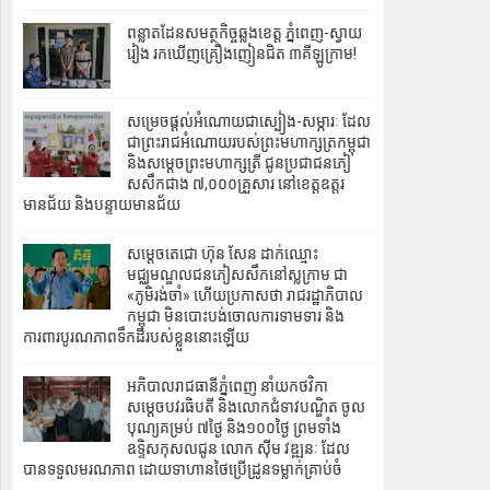
ពន្លាតដែនសមត្ថកិច្ចឆ្លងខេត្ត ភ្នំពេញ-ស្វាយ
រៀង រកឃើញគ្រឿងញៀនជិត ៣គីឡូក្រាម!
សម្រេចផ្តល់អំណោយជាស្បៀង-សម្ភារៈ ដែល
ជាព្រះរាជអំណោយរបស់ព្រះមហាក្សត្រកម្ពុជា
និងសម្តេចព្រះមហាក្សត្រី ជូនប្រជាជនភៀ
សសឹកជាង ៧,០០០គ្រួសារ នៅខេត្តឧត្តរ
មានជ័យ និងបន្ទាយមានជ័យ
សម្តេចតេជោ ហ៊ុន សែន ដាក់ឈ្មោះ​
មជ្ឈមណ្ឌល​ជនភៀសសឹកនៅស្លក្រាម ជា
«ភូមិរង់ចាំ» ហើយប្រកាសថា រាជរដ្ឋាភិបាល
កម្ពុជា មិនបោះបង់ចោលការទាមទារ និង
ការពារបូរណភាពទឹកដីរបស់ខ្លួននោះឡើយ
អភិបាល‎រាជធានីភ្នំពេញ នាំយកថវិកា
សម្ដេចបវរធិបតី និងលោកជំទាវបណ្ឌិត ចូល
បុណ្យគម្រប់ ៧ថ្ងៃ និង១០០ថ្ងៃ ព្រមទាំង
ឧទ្ទិសកុសលជូន លោក ស៊ីម វឌ្ឍនៈ ដែល
បានទទួលមរណភាព ដោយទាហានថៃប្រើដ្រូនទម្លាក់គ្រាប់ចំ