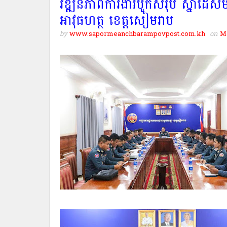
វឌ្ឍនភាពការងារបូកសរុប ស្នាដៃសម
អាវុធហត្ថ ខេត្តសៀមរាប
by
www.sapormeanchbarampovpost.com.kh
on
Ma