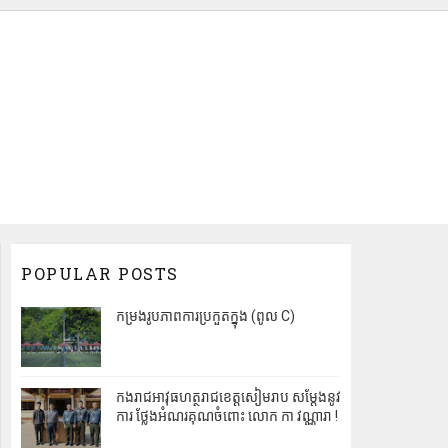
POPULAR POSTS
កម្រងរូបភាពការប្រកួតក្នុង (ពូល C)
កងរាជអាវុធហត្ថរាជខេត្តសៀមរាប សម្តែងនូវ
ការ ថ្លែងអំណរគុណចំពោះ លោក កា វណ្ណារា !