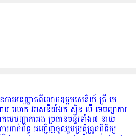
៍ ត្រី មេបញ្ជាការកងរាជអាវុធហត្ថខេត្តសៀមរាប លោក វរសេនីយ៍ឯក ស៊ិន លី មេបញ្ជាការស្តីទីកងរាជអាវុធហត្ថខេត្ត
 អញ្ជើញចូលរួមប្រជុំត្រួតពិនិត្យវឌ្ឍនភាពការងារបូកសរុប ស្នាដៃសមិទ្ធិផលការងាររយៈពេល ៣២ឆ្នាំ របស់កងរាជអាវុធហត្ថ
ារអនុញ្ញាតពីលោកឧត្តមសេនីយ៍ ត្រី មេ
មរាប លោក វរសេនីយ៍ឯក ស៊ិន លី មេបញ្ជាការ
លោកមេបញ្ជាការរង ប្រធានមន្ទីរទាំង៧ នាយ
ក់ព័ន្ធ អញ្ជើញចូលរួមប្រជុំត្រួតពិនិត្យ