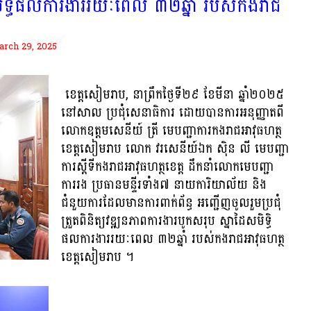
ិទ្ធិផលការងាររយៈពេល ៣២ឆ្នាំ របស់កងរាជ
rch 29, 2025
ខេត្តសៀមរាប, នាព្រឹកថ្ងៃទី២៩ ខែមីនា ឆ្នាំ២០២៥
នៅសាល ប្រជុំសេនាធិការ ដោយបានការអនុញ្ញាតពី
លោកឧត្តមសេនីយ៍ ត្រី មេបញ្ជាការកងរាជអាវុធហត្ថ
ខេត្តសៀមរាប លោក វរសេនីយ៍ឯក ស៊ិន លី មេបញ្ជា
ការស្តីទីកងរាជអាវុធហត្ថខេត្ត ដឹកនាំលោកមេបញ្ជា
ការរង ប្រធានមន្ទីរទាំង៧ នាយការិយាល័យ និង
ជំនួយការដែលមានការពាក់ព័ន្ធ អញ្ជើញចូលរួមប្រជុំ
ត្រួតពិនិត្យវឌ្ឍនភាពការងារបូកសរុប ស្នាដៃសមិទ្ធិ
ផលការងាររយៈពេល ៣២ឆ្នាំ របស់កងរាជអាវុធហត្ថ
ខេត្តសៀមរាប ។