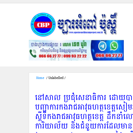
Home
/
Unlabelled
/
នៅសាល ប្រជុំសេនាធិការ ដោយបានការអនុញ្ញាតពីលោកឧត្តមសេនីយ
ដឹកនាំលោកមេបញ្ជាការរង ប្រធានមន្ទីរទាំង៧ នាយការិយាល័យ និងជំនួយការដែលមានការពាក់ព័ន្ធ
ខេត្តសៀមរាប
នៅសាល ប្រជុំសេនាធិការ ដោយបានក
បញ្ជាការកងរាជអាវុធហត្ថខេត្តសៀ
ស្តីទីកងរាជអាវុធហត្ថខេត្ត ដឹកនាំ
ការិយាល័យ និងជំនួយការដែលមានការពា