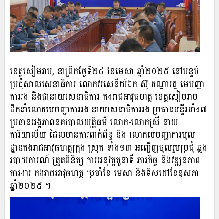
ខេត្តសៀមរាប, នាព្រឹកថ្ងៃទី២៤ ខែមេសា ឆ្នាំ២០២៥ នៅបន្ទប់
ប្រជុំសាលសេនាធិការ លោកវរសេនីយ៍ឯក ស៊ូ កណ្ឋារដ្ឋ មេបញ្ជា
ការរង និងជានាយសេនាធិការ កងរាជអាវុធហត្ថ ខេត្តសៀមរាប
ដឹកនាំលោកមេបញ្ជាការរង នាយសេនាធិការរង ប្រធានមន្ទីរទាំង៧
ប្រធានអង្គភាពនគរបាលយុត្តិធម៌ លោក-លោកស្រី នាយ
ការិយាល័យ ដែលមានការពាក់ព័ន្ធ និង លោកមេបញ្ជាការមូល
ដ្ឋានកងរាជអាវុធហត្ថក្រុង ស្រុក ទាំង១៣ អញ្ជើញចូលរួមប្រជុំ ឆ្លង
របាយការណ៍ ត្រួតពិនិត្យ ការអនុវត្តតួនាទី ភារកិច្ច និងវឌ្ឍនភាព
ការងារ កងរាជអាវុធហត្ថ ប្រចាំខែ មេសា និងទិសដៅខែឧសភា
ឆ្នាំ២០២៥ ។