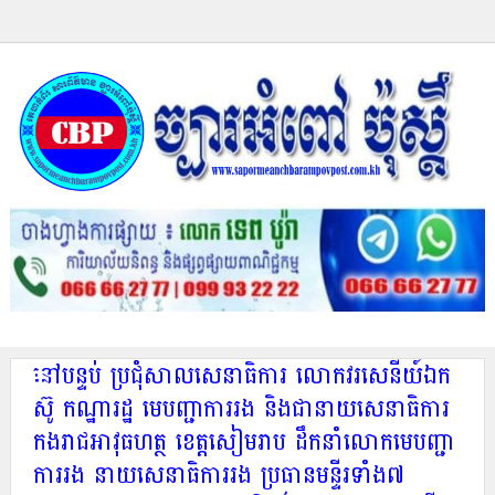
នៅបន្ទប់ ប្រជុំសាលសេនាធិការ លោកវរសេនីយ៍ឯក
ស៊ូ កណ្ឋារដ្ឋ មេបញ្ជាការរង និងជានាយសេនាធិការ
កងរាជអាវុធហត្ថ ខេត្តសៀមរាប ដឹកនាំលោកមេបញ្ជា
ការរង នាយសេនាធិការរង ប្រធានមន្ទីរទាំង៧