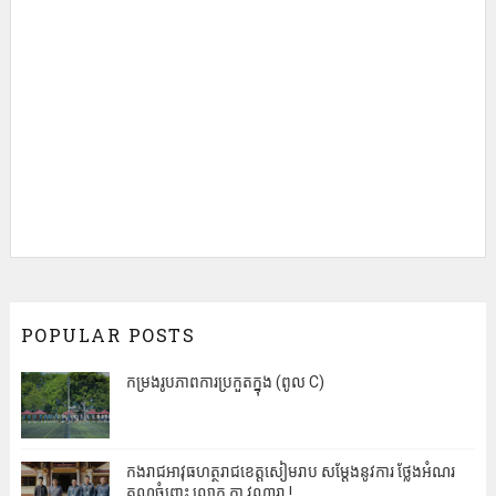
POPULAR POSTS
កម្រងរូបភាពការប្រកួតក្នុង (ពូល C)
កងរាជអាវុធហត្ថរាជខេត្តសៀមរាប សម្តែងនូវការ ថ្លែងអំណរ
គុណចំពោះ លោក កា វណ្ណារា !