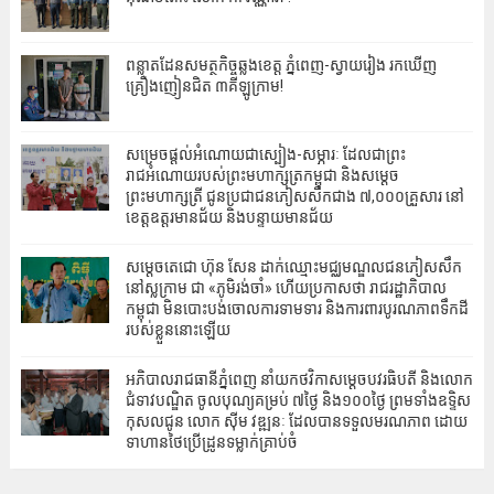
ពន្លាតដែនសមត្ថកិច្ចឆ្លងខេត្ត ភ្នំពេញ-ស្វាយរៀង រកឃើញ
គ្រឿងញៀនជិត ៣គីឡូក្រាម!
សម្រេចផ្តល់អំណោយជាស្បៀង-សម្ភារៈ ដែលជាព្រះ
រាជអំណោយរបស់ព្រះមហាក្សត្រកម្ពុជា និងសម្តេច
ព្រះមហាក្សត្រី ជូនប្រជាជនភៀសសឹកជាង ៧,០០០គ្រួសារ នៅ
ខេត្តឧត្តរមានជ័យ និងបន្ទាយមានជ័យ
សម្តេចតេជោ ហ៊ុន សែន ដាក់ឈ្មោះ​មជ្ឈមណ្ឌល​ជនភៀសសឹក
នៅស្លក្រាម ជា «ភូមិរង់ចាំ» ហើយប្រកាសថា រាជរដ្ឋាភិបាល
កម្ពុជា មិនបោះបង់ចោលការទាមទារ និងការពារបូរណភាពទឹកដី
របស់ខ្លួននោះឡើយ
អភិបាល‎រាជធានីភ្នំពេញ នាំយកថវិកាសម្ដេចបវរធិបតី និងលោក
ជំទាវបណ្ឌិត ចូលបុណ្យគម្រប់ ៧ថ្ងៃ និង១០០ថ្ងៃ ព្រមទាំងឧទ្ទិស
កុសលជូន លោក ស៊ីម វឌ្ឍនៈ ដែលបានទទួលមរណភាព ដោយ
ទាហានថៃប្រើដ្រូនទម្លាក់គ្រាប់ចំ