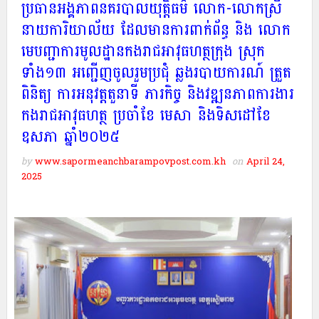
ប្រធានអង្គភាពនគរបាលយុត្តិធម៌ លោក-លោកស្រី
នាយការិយាល័យ ដែលមានការពាក់ព័ន្ធ និង លោក
មេបញ្ជាការមូលដ្ឋានកងរាជអាវុធហត្ថក្រុង ស្រុក
ទាំង១៣ អញ្ជើញចូលរួមប្រជុំ ឆ្លងរបាយការណ៍ ត្រួត
ពិនិត្យ ការអនុវត្តតួនាទី ភារកិច្ច និងវឌ្ឍនភាពការងារ
កងរាជអាវុធហត្ថ ប្រចាំខែ មេសា និងទិសដៅខែ
ឧសភា ឆ្នាំ២០២៥
by
www.sapormeanchbarampovpost.com.kh
on
April 24,
2025