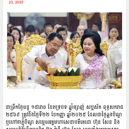
23, 2025
នាព្រឹកថ្ងៃចន្ទ ១៥រោច ខែភទ្របទ ឆ្នាំម្សាញ់ សប្តស័ក ពុទ្ធសករាជ
២៥៦៩ ត្រូវនឹងថ្ងៃទី២២ ខែកញ្ញា ឆ្នាំ២០២៥ ដែលជាថ្ងៃឆ្លងបិណ្ឌ
ឬហៅថាភ្ជុំបិណ្ឌ សម្តេចអគ្គមហាសេនាបតីតេជោ ហ៊ុន សែន និង