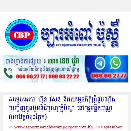
សម្តេចតេជោ ហ៊ុន សែន និងសម្តេចកិត្តិព្រឹទ្ធបណ្ឌិត
អញ្ជើញចូលរួមពិធីបុណ្យភ្ជុំបិណ្ឌ នៅវត្តមុន្នីសុវណ្ណ
(ហៅវត្តចំពុះក្អែក)
by
www.sapormeanchbarampovpost.com.kh
on
September