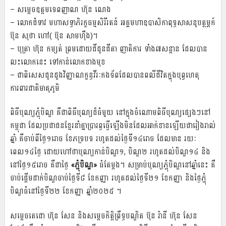
– សម្ដេចឧត្តមទេពញាណ ហ៊ុន ណេង
– លោកជំទាវ មហាសទ្ធាភិរក្ខធម្មសិរីរតន៍ អគ្គមហាឧបាសិកាពុទ្ធសាសនូបត្ថម្ភក៍
ប៊ុន សុថា ហៅ( ប៊ុន សាមហ៊ឺង)។
– បុត្រា ហ៊ុន កម្សត់ ព្រមដោយជីដូនជីតា ញាតិការ ទាំង៧សន្តាន ដែលបាន
លះលោកនេះ ទៅកាន់លោកខាងមុខ
– ជាពិសេសជូនដួងវិញ្ញាណក្ខន្ធវីរៈកងទ័ពដែលបានពលីជីវិតក្នុងបុព្វហេតុ
ការពារជាតិមាតុភូមិ
ពិធីបុណ្យភ្ជុំបិណ្ឌ គឺជាពិធីបុណ្យដ៏ធំមួយ នៅក្នុងចំណោមពិធីបុណ្យផ្សេងៗនៅ
កម្ពុជា ដែលប្រជាជនខ្មែរនាំគ្នាប្រារព្ធធ្វើឡើងមិនដែលអាក់ខានឡើយជារៀងរាល់
ឆ្នាំ គឺចាប់ពីថ្ងៃ១រោច ខែភទ្របទ រហូតដល់ថ្ងៃទី១៤រោច ដែលមាន រយៈ
ពេល១៤ថ្ងៃ ដោយហៅថាបុណ្យកាន់បិណ្ឌ១, បិណ្ឌ២ រហូតដល់បិណ្ឌ១៤ និង
នៅថ្ងៃ១៥រោច គឺជាថ្ងៃ
«ភ្ជុំបិណ្ឌ»
ធំតែម្តង។ សម្រាប់បុណ្យភ្ជុំបិណ្ឌនៅឆ្នាំនេះ គឺ
ចាប់ផ្ដើមដាក់បិណ្ឌចាប់ថ្ងៃទី៨ ខែកញ្ញា រហូតដល់ថ្ងៃទី២១ ខែកញ្ញា និងថ្ងៃភ្ជុំ
បិណ្ឌធំនៅថ្ងៃទី២២ ខែកញ្ញា ឆ្នាំ២០២៥ ។
សម្តេចតេជោ ហ៊ុន សែន និងសម្តេចកិត្តិព្រឹទ្ធបណ្ឌិត ប៊ុន រ៉ានី ហ៊ុន សែន