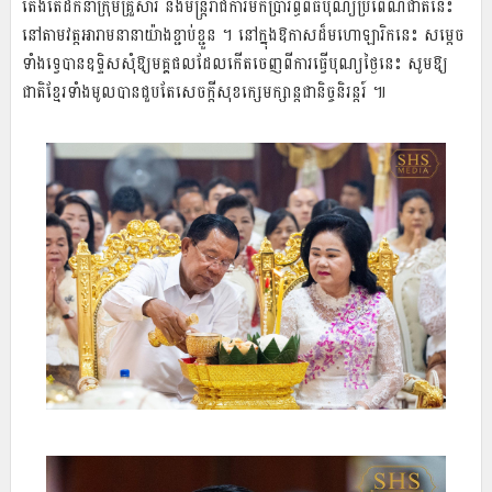
តែងតែដឹកនាំក្រុមគ្រួសារ និងមន្ត្រីរាជការមកប្រារព្ធពិធីបុណ្យប្រពៃណីជាតិនេះ
នៅតាមវត្តអារាមនានាយ៉ាងខ្ជាប់ខ្ជួន ។ នៅក្នុងឱកាសដ៏មហោឡារិកនេះ សម្តេច
ទាំងទ្វេបានឧទ្ទិសសុំឱ្យមគ្គផលដែលកើតចេញពីការធ្វើបុណ្យថ្ងៃនេះ សូមឱ្យ
ជាតិខ្មែរទាំងមូលបានជួបតែសេចក្តីសុខក្សេមក្សាន្តជានិច្ចនិរន្តរ៍ ៕