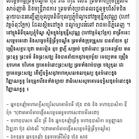
សម្ដេចកិត្តិព្រឹទ្ធបណ្ឌិត ប៊ុន រ៉ានី​ ហ៊ុន សែន ព្រមទាំងក្រុមគ្រួសារ
សាច់ញាតិ និងមន្ត្រីរាជការ ព្រមទាំងប្រជាពលរដ្ឋពុទ្ធបរិស័ទជិត
ឆ្ងាយបាន​អញ្ជើញចូលរួម​ពិធី​បុណ្យ​ភ្ជុំបិណ្ឌនៅវត្តមុន្នីសុវណ្ណ (ហៅ
វត្តចំពុះក្អែក) ដែលស្ថិតនៅក្នុង ខណ្ឌច្បារអំពៅ រាជធានីភ្នំពេញ ។
នៅក្នុងពិធីបុណ្យភ្ជុំបិណ្ឌ ស្ថិតក្នុងវត្តមុន្នីសុវណ្ណ (ហៅវត្តចំពុះក្អែក) នាព្រឹកនេះ
សម្តេចតេជោ និងសម្ដេចកិត្តិព្រឹទ្ធបណ្ឌិត ព្រមទាំងក្រុមគ្រួសារ បាននាំយក នូវ
គ្រឿងសក្ការៈបូជា ​មានទៀន ធូប ផ្កាភ្ញី សម្រាប់ បូជាចំពោះ ព្រះរតនត្រ័យ មាន
ព្រះពុទ្ធ ព្រះធម៌ និងព្រះសង្ឃ និងបាន​នាំយកនូវចតុបច្ច័យ ទេយ្យទាន គ្រឿង​
ឧបភោគ បរិភោគ ប្រគេនចំពោះព្រះសង្ឃ ព្រមទាំងរាប់បាត្រ បង្សុកូល វេរ
ប្រគេនព្រះសង្ឃ ដើម្បីឧទ្ទិសនូវមហាកុសលផលបុណ្យ ជូនចំពោះដួង
វិញ្ញាណក្ខន្ធ នៃបុព្វការីជនទាំងឡាយ ជាពិសេសសូមគោរពឧទ្ទិសជូនចំពោះដួង
វិញ្ញាណក្ខន្ធ ៖
– អ្នកឧកញ៉ាមហាភក្តីសប្បុរិសភោគាធិបតី ហ៊ុន នាង និង មហាឧបាសិកា ឌី
ប៉ុក ។(ជាមាតាបិតាបង្កើតសម្ដេចអគ្គមហាសេនាបតីតេជោ)
– មហាឧបាសក លីន គ្រី និង អ្នកឧកញ៉ាព្រឹទ្ធ មហាឧបាសិកា ធម្មញ្ញាណ
វិវឌ្ឍនា ប៊ុន ស៊ាងលី ។(ជាមាតាបិតាបង្កើតសម្ដេចកិត្តិព្រឹទ្ធបណ្ឌិត)
– ឯកឧត្តម អ្នកឧកញ៉ា ឧត្តមមេត្រីវិសិដ្ឋ ហ៊ុន សាន