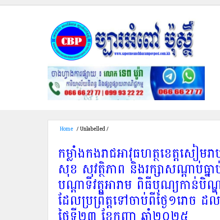
Home
/
Unlabelled
/
កម្លាំងកងរាជអាវុធហត្ថខេត្តសៀមរាប ទាំង១៣ក្រុង ស្រុក បាន ចូល
កាន់បិណ្ឌ និងភ្ជុំបិណ្ឌ ប្រពៃណីជាតិខ្មែរ ឆ្នាំ២០២៥នេះ ដែលប្រព្រឹត្តទៅចាប់ពីថ្ងៃ១រោច ដល់ថ្
កម្លាំងកងរាជអាវុធហត្ថខេត្តសៀមរា
សុខ សុវត្ថិភាព និងរក្សាសណ្តាប់ធ្ន
បណ្តាទីវត្តអារាម ពិធីបុណ្យកាន់បិណ្ឌ
ដែលប្រព្រឹត្តទៅចាប់ពីថ្ងៃ១រោច ដល
ថ្ងៃទី២៣ ខែកញ្ញា ឆ្នាំ២០២៥