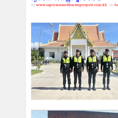
by
www.sapormeanchbarampovpost.com.kh
on
Se