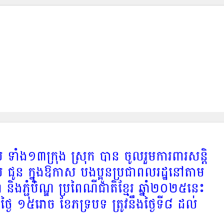
រួមការពារសន្តិសុខ សុវត្ថិភាព និងរក្សាសណ្តាប់ធ្នាប់ ជូន ក្នុងឱកាស បងប្អូនប្រជាពលរដ្ឋនៅតាមបណ្តាទីវត្តអារាម ពិធីបុណ្យ
ងៃ ១៥រោច ខែភទ្របទ ត្រូវនឹងថ្ងៃទី៨ ដល់ថ្ងៃទី២៣ ខែកញ្ញា ឆ្នាំ២០២៥
ប ទាំង១៣ក្រុង ស្រុក បាន ចូលរួមការពារសន្តិ
ាប់ ជូន ក្នុងឱកាស បងប្អូនប្រជាពលរដ្ឋនៅតាម
 និងភ្ជុំបិណ្ឌ ប្រពៃណីជាតិខ្មែរ ឆ្នាំ២០២៥នេះ
់ថ្ងៃ ១៥រោច ខែភទ្របទ ត្រូវនឹងថ្ងៃទី៨ ដល់