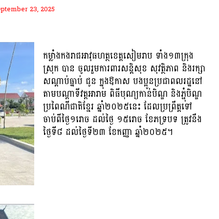
ptember 23, 2025
កម្លាំងកងរាជអាវុធហត្ថខេត្តសៀមរាប ទាំង១៣ក្រុង
ស្រុក បាន ចូលរួមការពារសន្តិសុខ សុវត្ថិភាព និងរក្សា
សណ្តាប់ធ្នាប់ ជូន ក្នុងឱកាស បងប្អូនប្រជាពលរដ្ឋនៅ
តាមបណ្តាទីវត្តអារាម ពិធីបុណ្យកាន់បិណ្ឌ និងភ្ជុំបិណ្ឌ
ប្រពៃណីជាតិខ្មែរ ឆ្នាំ២០២៥នេះ ដែលប្រព្រឹត្តទៅ
ចាប់ពីថ្ងៃ១រោច ដល់ថ្ងៃ ១៥រោច ខែភទ្របទ ត្រូវនឹង
ថ្ងៃទី៨ ដល់ថ្ងៃទី២៣ ខែកញ្ញា ឆ្នាំ២០២៥។