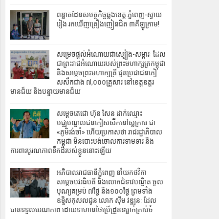
ពន្លាតដែនសមត្ថកិច្ចឆ្លងខេត្ត ភ្នំពេញ-ស្វាយ
រៀង រកឃើញគ្រឿងញៀនជិត ៣គីឡូក្រាម!
សម្រេចផ្តល់អំណោយជាស្បៀង-សម្ភារៈ ដែល
ជាព្រះរាជអំណោយរបស់ព្រះមហាក្សត្រកម្ពុជា
និងសម្តេចព្រះមហាក្សត្រី ជូនប្រជាជនភៀ
សសឹកជាង ៧,០០០គ្រួសារ នៅខេត្តឧត្តរ
មានជ័យ និងបន្ទាយមានជ័យ
សម្តេចតេជោ ហ៊ុន សែន ដាក់ឈ្មោះ​
មជ្ឈមណ្ឌល​ជនភៀសសឹកនៅស្លក្រាម ជា
«ភូមិរង់ចាំ» ហើយប្រកាសថា រាជរដ្ឋាភិបាល
កម្ពុជា មិនបោះបង់ចោលការទាមទារ និង
ការពារបូរណភាពទឹកដីរបស់ខ្លួននោះឡើយ
អភិបាល‎រាជធានីភ្នំពេញ នាំយកថវិកា
សម្ដេចបវរធិបតី និងលោកជំទាវបណ្ឌិត ចូល
បុណ្យគម្រប់ ៧ថ្ងៃ និង១០០ថ្ងៃ ព្រមទាំង
ឧទ្ទិសកុសលជូន លោក ស៊ីម វឌ្ឍនៈ ដែល
បានទទួលមរណភាព ដោយទាហានថៃប្រើដ្រូនទម្លាក់គ្រាប់ចំ