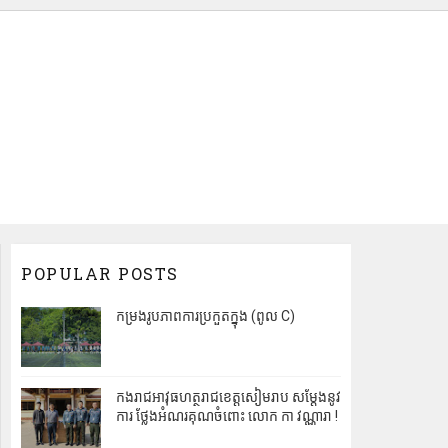
POPULAR POSTS
កម្រងរូបភាពការប្រកួតក្នុង (ពូល C)
កងរាជអាវុធហត្ថរាជខេត្តសៀមរាប សម្តែងនូវ
ការ ថ្លែងអំណរគុណចំពោះ លោក កា វណ្ណារា !