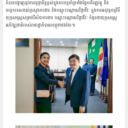
ក៏បានបង្ហាញនូវការប្ដេជ្ញាចិត្តខ្ពស់ក្នុងការបន្តគាំទ្រទាំងផ្នែកហិរញ្ញវត្ថុ និង
បច្ចេកទេសដល់ក្រសួងការងារ និងបណ្ដុះបណ្ដាលវិជ្ជាជីវៈ ក្នុងការអនុវត្តកម្មវិធី
យុទ្ធសាស្ត្រសម្រាប់វិស័យការងារ បណ្ដុះបណ្ដាលវិជ្ជាជីវៈ ក៏ដូចជាយុទ្ធសាស្ត្រ
អភិវឌ្ឍជាតិរបស់រាជរដ្ឋាភិបាលកម្ពុជាផងដែរ៕