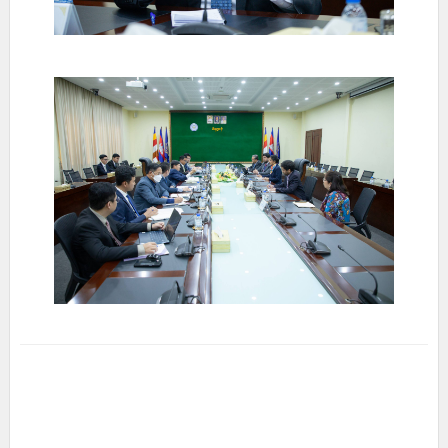
C
A
T