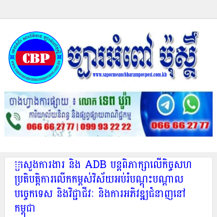
ក្រសួងការងារ និង ADB បន្តពិភាក្សាលើកិច្ចសហ
ប្រតិបត្តិការលើកកម្ពស់វិស័យអប់រំបណ្ដុះបណ្ដាល
បច្ចេកទេស និងវិជ្ជាជីវៈ និងការអភិវឌ្ឍជំនាញនៅ
កម្ពុជា