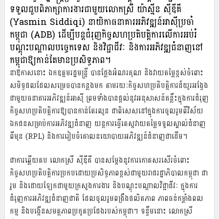
ទទួលជួបពិភាក្សាការងារជាមួយលោកស្រី យ៉ាស្មីន ស៊ីឌីគី
(Yasmin Siddiqi) នាយិកាធនាគារអភិវឌ្ឍន៍អាស៊ីប្រចាំ
កម្ពុជា (ADB) ដើម្បីបន្តជំរុញកិច្ចសហប្រតិបត្តិការលើការអប់រំ
បណ្ដុះបណ្ដាលបច្ចេកទេស និងវិជ្ជាជីវៈ និងការអភិវឌ្ឍជំនាញនៅ
កម្ពុជាឱ្យកាន់តែមានប្រសិទ្ធភាព។
នាឱកាសនោះ ឯកឧត្តមរដ្ឋមន្រ្តី បានថ្លែងអំណរគុណ និងវាយតម្លៃខ្ពស់ចំពោះ
សមិទ្ធផលដែលសម្រេចបានកន្លងមក តាមរយៈកិច្ចសហប្រតិបត្តិការដ៏យូរអង្វែង
ជាមួយធនាគារអភិវឌ្ឍន៍អាស៊ី ព្រមទាំងបានផ្ដល់នូវអនុសាសន៍គន្លឹះក្នុងការជំរុញ
កិច្ចសហប្រតិបត្តិការឱ្យបានកាន់តែរលូន ជាពិសេសនៅក្នុងការចូលរួមពីវិស័យ
ឯកជនសម្រាប់ការអភិវឌ្ឍជំនាញ យន្តការធ្វើតេស្តវាយតម្លៃទទួលស្គាល់ជំនាញ
ពីមុន (RPL) និងការរៀបចំគោលនយោបាយអភិវឌ្ឍន៍ជំនាញជាដើម។
ជាការឆ្លើយតប លោកស្រី ស៊ីឌីគី បានសម្ដែងនូវការកោតសរសើរចំពោះ
កិច្ចសហប្រតិបត្តិការប្រកបដោយប្រសិទ្ធភាពខ្ពស់ជាមួយរាជរដ្ឋាភិបាលកម្ពុជា ជា
រួម និងដោយឡែកជាមួយក្រសួងការងារ និងបណ្ដុះបណ្ដាលវិជ្ជាជីវៈ ក្នុងការ
ជំរុញការអភិវឌ្ឍជំនាញជាតិ ដែលចូលរួមពង្រឹងផលិតភាព ភាពធន់កម្លាំងពល
កម្ម និងបង្កើនសមត្ថភាពប្រកួតប្រជែងរបស់កម្ពុជា។ ទន្ទឹមនោះ លោកស្រី