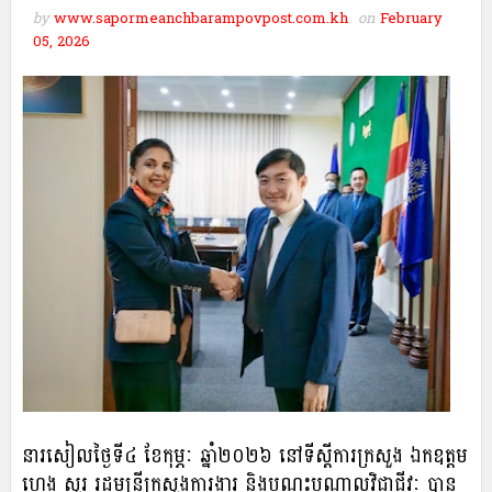
by
www.sapormeanchbarampovpost.com.kh
on
February
05, 2026
នារសៀលថ្ងៃទី៤ ខែកុម្ភៈ ឆ្នាំ២០២៦ នៅទីស្តីការក្រសួង ឯកឧត្តម
ហេង សួរ រដ្ឋមន្ត្រីក្រសួងការងារ និងបណ្ដុះបណ្ដាលវិជ្ជាជីវៈ បាន