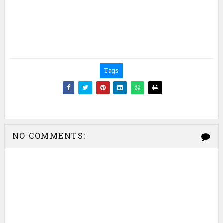
E
G
O
R
I
Tags
E
S
NO COMMENTS: