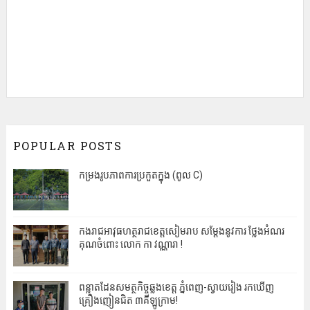
POPULAR POSTS
កម្រងរូបភាពការប្រកួតក្នុង (ពូល C)
កងរាជអាវុធហត្ថរាជខេត្តសៀមរាប សម្តែងនូវការ ថ្លែងអំណរ
គុណចំពោះ លោក កា វណ្ណារា !
ពន្លាតដែនសមត្ថកិច្ចឆ្លងខេត្ត ភ្នំពេញ-ស្វាយរៀង រកឃើញ
គ្រឿងញៀនជិត ៣គីឡូក្រាម!