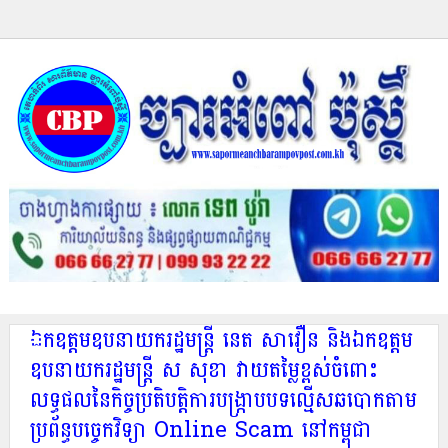
ឯកឧត្តមឧបនាយករដ្ឋមន្ដ្រី នេត សាវឿន និងឯកឧត្តម
ឧបនាយករដ្ឋមន្ដ្រី ស សុខា វាយតម្លៃខ្ពស់ចំពោះ
លទ្ធផលនៃកិច្ចប្រតិបត្តិការបង្ក្រាបបទល្មើសឆបោកតាម
ប្រព័ន្ធបច្ចេកវិទ្យា Online Scam នៅកម្ពុជា