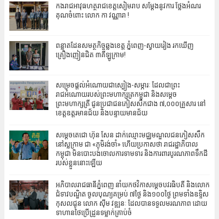
កងរាជអាវុធហត្ថរាជខេត្តសៀមរាប សម្តែងនូវការ ថ្លែងអំណរ
គុណចំពោះ លោក កា វណ្ណារា !
ពន្លាតដែនសមត្ថកិច្ចឆ្លងខេត្ត ភ្នំពេញ-ស្វាយរៀង រកឃើញ
គ្រឿងញៀនជិត ៣គីឡូក្រាម!
សម្រេចផ្តល់អំណោយជាស្បៀង-សម្ភារៈ ដែលជាព្រះ
រាជអំណោយរបស់ព្រះមហាក្សត្រកម្ពុជា និងសម្តេច
ព្រះមហាក្សត្រី ជូនប្រជាជនភៀសសឹកជាង ៧,០០០គ្រួសារ នៅ
ខេត្តឧត្តរមានជ័យ និងបន្ទាយមានជ័យ
សម្តេចតេជោ ហ៊ុន សែន ដាក់ឈ្មោះ​មជ្ឈមណ្ឌល​ជនភៀសសឹក
នៅស្លក្រាម ជា «ភូមិរង់ចាំ» ហើយប្រកាសថា រាជរដ្ឋាភិបាល
កម្ពុជា មិនបោះបង់ចោលការទាមទារ និងការពារបូរណភាពទឹកដី
របស់ខ្លួននោះឡើយ
អភិបាល‎រាជធានីភ្នំពេញ នាំយកថវិកាសម្ដេចបវរធិបតី និងលោក
ជំទាវបណ្ឌិត ចូលបុណ្យគម្រប់ ៧ថ្ងៃ និង១០០ថ្ងៃ ព្រមទាំងឧទ្ទិស
កុសលជូន លោក ស៊ីម វឌ្ឍនៈ ដែលបានទទួលមរណភាព ដោយ
ទាហានថៃប្រើដ្រូនទម្លាក់គ្រាប់ចំ