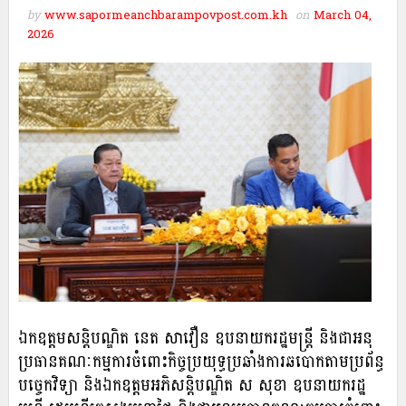
by
www.sapormeanchbarampovpost.com.kh
on
March 04,
2026
ឯកឧត្តមសន្ដិបណ្ឌិត នេត សាវឿន ឧបនាយករដ្ឋមន្ដ្រី និងជាអនុ
ប្រធានគណៈកម្មការចំពោះកិច្ចប្រយុទ្ធប្រឆាំងការឆបោកតាមប្រព័ន្ធ
បច្ចេកវិទ្យា និងឯកឧត្តមអភិសន្តិបណ្ឌិត ស សុខា ឧបនាយករដ្ឋ