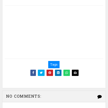
C
A
T
E
G
O
R
I
Tags
E
S
NO COMMENTS: