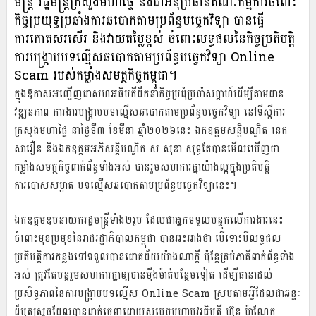
មន្ត្រី រដ្ឋមន្ត្រីក្រសួងមហាផ្ទៃ និងជាអនុប្រធានគណៈកម្មការចំពោះ
កិច្ចប្រយុទ្ធប្រឆាំងការឆបោកតាមប្រព័ន្ធបច្ចេកវិទ្យា បានធ្វើ
ការកោតសរសើរ និងវាយតម្លៃខ្ពស់ ចំពោះលទ្ធផលនៃកិច្ចប្រតិបត្តិ
ការបង្ក្រាបបទល្មើសឆបោកតាមប្រព័ន្ធបច្ចេកវិទ្យា Online
Scam របស់កម្លាំងសមត្ថកិច្ចកម្ពុជា។
ក្នុងឱកាសអញ្ជើញជាសហអធិបតីដឹកនាំកិច្ចប្រជុំប្រចាំសប្ដាហ៍ដើម្បីតាមដាន
វឌ្ឍនភាព ការងារបង្ក្រាបបទល្មើសឆបោកតាមប្រព័ន្ធបច្ចេកវិទ្យា នៅទីស្ដីការ
ក្រសួងមហាផ្ទៃ នាថ្ងៃទី៣ ខែមីនា ឆ្នាំ២០២៦នេះ ឯកឧត្តមសន្ដិបណ្ឌិត នេត
សាវឿន និងឯកឧត្តមអភិសន្ដិបណ្ឌិត ស សុខា សុទ្ធតែបានមើលឃើញថា
កម្លាំងសមត្ថកិច្ចពាក់ព័ន្ធទាំងអស់ បានរួមសហការគ្នាយ៉ាងល្អក្នុងប្រតិបត្តិ
ការបោសសម្អាត បទល្មើសឆបោកតាមប្រព័ន្ធបច្ចេកវិទ្យានេះ។
ឯកឧត្តមឧបនាយករដ្ឋមន្ដ្រីទាំង២រូប ដែលជាអ្នកទទួលបន្ទុកលើការងារនេះ
ចំពោះមុខប្រមុខនៃរាជរដ្ឋាភិបាលកម្ពុជា បានអះអាងថា បើទោះបីលទ្ធផល
ប្រតិបត្តិការកន្លងទៅទទួលបានជោគជ័យយ៉ាងណាក្ដី ប៉ុន្ដែគ្រប់ភាគីពាក់ព័ន្ធទាំង
អស់ ត្រូវតែបន្ដរួមសហការគ្នាឲ្យបានម៉ឺងម៉ាត់បន្ថែមទៀត ដើម្បីធានាដល់
ប្រសិទ្ធភាពនៃការបង្ក្រាបបទល្មើស Online Scam ស្របតាមអ្វីដែលជាឆន្ទៈ
ដ៏មុតស្រួចដែលបានដាក់ចេញដោយសម្ដេចមហាបវរធិបតី ហ៊ុន ម៉ាណែត