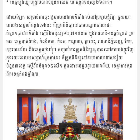
* ខេត្តត្បូងឃ្មុំ បង្ក្រាបបានចំនួន១លើក ឃាត់ខ្លួនមនុស្ស២៦នាក់។
ដោយឡែក សម្រាប់ការចុះរដ្ឋបាលនៅតាមទីតាំងរស់នៅប្រមូលផ្ដុំវិញ ក្នុងរយៈ
ពេល២សប្ដាហ៍កន្លងទៅនេះ គឺត្រួតពិនិត្យនៅតាមបណ្ដាគោលដៅ
ចំនួន១,៩៨៣ទីតាំង ស្មើនឹងមនុស្ស១២,៧១៥នាក់ ក្នុងរាជធានី-ខេត្តចំនួន៩ រួម
មាន ខេត្តបាត់ដំបង, កំពង់ចាម, កំពត, កណ្ដាល, ក្រចេះ, រាជធានីភ្នំពេញ, កែប,
ឧត្តរមានជ័យ និងខេត្តត្បូងឃ្មុំ។ សម្រាប់ការត្រួតពិនិត្យរដ្ឋបាលនៅតាមដងផ្លូវវិញ
ក្នុងរយៈពេល២សប្ដាហ៍ដូចគ្នានេះ គឺត្រួតពិនិត្យនៅតាមគោលដៅសង្ស័យ
ចំនួន៣ខេត្ត ស្មើនឹងចំនួន១៥លើក ក្នុងនោះខេត្តបន្ទាយមានជ័យ, ខេត្តកោះកុង
និងខេត្តកំពង់ឆ្នាំង៕