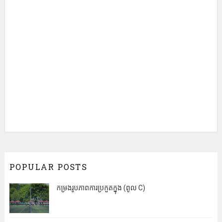
POPULAR POSTS
កម្រងរូបភាពការប្រកួតក្នុង (ពូល C)