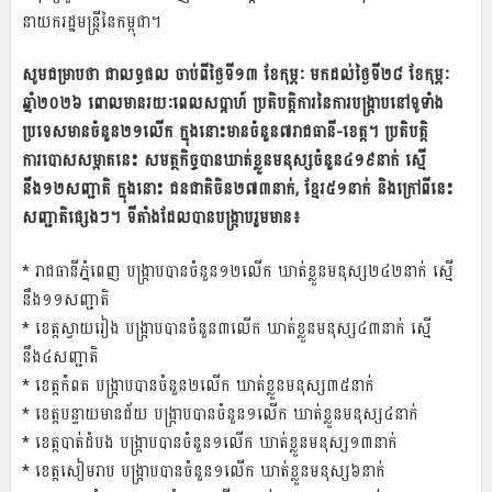
នាយករដ្ឋមន្ដ្រីនៃកម្ពុជា។
សូមជម្រាបថា ជាលទ្ធផល ចាប់ពីថ្ងៃទី១៣ ខែកុម្ភៈ មកដល់ថ្ងៃទី២៨ ខែកុម្ភៈ
ឆ្នាំ២០២៦ ពោលមានរយៈពេលសប្ដាហ៍ ប្រតិបត្តិការនៃការបង្ក្រាបនៅទូទាំង
ប្រទេសមានចំនួន២១លើក ក្នុងនោះមានចំនួន៧រាជធានី-ខេត្ត។ ប្រតិបត្តិ
ការបោសសម្អាតនេះ សមត្ថកិច្ចបានឃាត់ខ្លួនមនុស្សចំនួន៤១៩នាក់ ស្មើ
នឹង១២សញ្ជាតិ ក្នុងនោះ ជនជាតិចិន២៧៣នាក់, ខ្មែរ៥១នាក់ និងក្រៅពីនេះ
សញ្ជាតិផ្សេងៗ។ ទីតាំងដែលបានបង្ក្រាបរួមមាន៖
* រាជធានីភ្នំពេញ បង្ក្រាបបានចំនួន១២លើក ឃាត់ខ្លួនមនុស្ស២៤២នាក់ ស្មើ
នឹង១១សញ្ជាតិ
* ខេត្តស្វាយរៀង បង្ក្រាបបានចំនួន៣លើក ឃាត់ខ្លួនមនុស្ស៤៣នាក់ ស្មើ
នឹង៤សញ្ជាតិ
* ខេត្តកំពត បង្ក្រាបបានចំនួន២លើក ឃាត់ខ្លួនមនុស្ស៣៥នាក់
* ខេត្តបន្ទាយមានជ័យ បង្ក្រាបបានចំនួន១លើក ឃាត់ខ្លួនមនុស្ស៤នាក់
* ខេត្តបាត់ដំបង បង្ក្រាបបានចំនួន១លើក ឃាត់ខ្លួនមនុស្ស១៣នាក់
* ខេត្តសៀមរាប បង្ក្រាបបានចំនួន១លើក ឃាត់ខ្លួនមនុស្ស៦នាក់