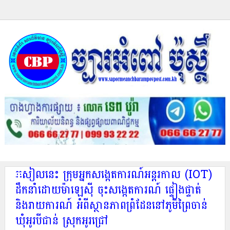
រសៀលនេះ ក្រុមអ្នកសង្កេតការណ៍អន្តរកាល (IOT)
ដឹកនាំដោយម៉ាឡេស៊ី ចុះសង្កេតការណ៍ ផ្ទៀងផ្ទាត់
និងរាយការណ៍ អំពីស្ថានភាពព្រំដែននៅភូមិព្រៃចាន់
ឃុំអូរបីជាន់ ស្រុកអូរជ្រៅ