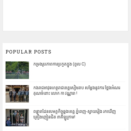
POPULAR POSTS
កម្រងរូបភាពការប្រកួតក្នុង (ពូល C)
កងរាជអាវុធហត្ថរាជខេត្តសៀមរាប សម្តែងនូវការ ថ្លែងអំណរ
គុណចំពោះ លោក កា វណ្ណារា !
ពន្លាតដែនសមត្ថកិច្ចឆ្លងខេត្ត ភ្នំពេញ-ស្វាយរៀង រកឃើញ
គ្រឿងញៀនជិត ៣គីឡូក្រាម!