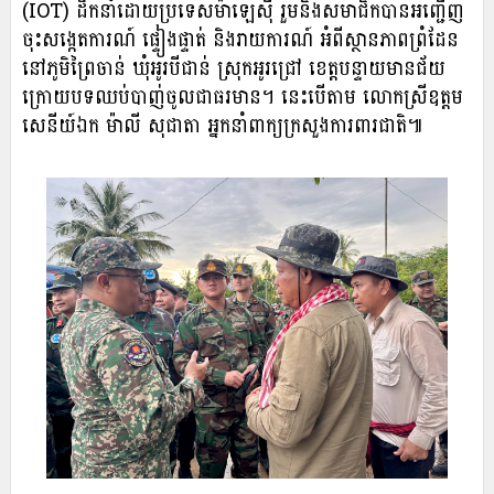
(IOT) ដឹកនាំដោយប្រទេសម៉ាឡេស៊ី រួមនិងសមាជិកបានអញ្ជើញ
ចុះសង្កេតការណ៍ ផ្ទៀងផ្ទាត់ និងរាយការណ៍ អំពីស្ថានភាពព្រំដែន
នៅភូមិព្រៃចាន់ ឃុំអូរបីជាន់ ស្រុកអូរជ្រៅ ខេត្តបន្ទាយមានជ័យ
ក្រោយបទឈប់បាញ់ចូលជាធរមាន។ នេះបើតាម លោកស្រីឧត្តម
សេនីយ៍ឯក ម៉ាលី សុជាតា អ្នកនាំពាក្យក្រសួងការពារជាតិ៕