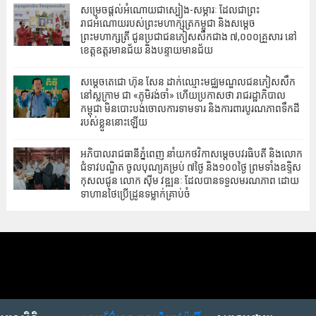
សម្រេចផ្តល់អំណោយជាស្បៀង-សម្ភារៈ ដែលជាព្រះ
រាជអំណោយរបស់ព្រះមហាក្សត្រកម្ពុជា និងសម្តេច
ព្រះមហាក្សត្រី ជូនប្រជាជនភៀសសឹកជាង ៧,០០០គ្រួសារ នៅ
ខេត្តឧត្តរមានជ័យ និងបន្ទាយមានជ័យ
សម្តេចតេជោ ហ៊ុន សែន ដាក់ឈ្មោះ​មជ្ឈមណ្ឌល​ជនភៀសសឹក
នៅស្លក្រាម ជា «ភូមិរង់ចាំ» ហើយប្រកាសថា រាជរដ្ឋាភិបាល
កម្ពុជា មិនបោះបង់ចោលការទាមទារ និងការពារបូរណភាពទឹកដី
របស់ខ្លួននោះឡើយ
អភិបាល‎រាជធានីភ្នំពេញ នាំយកថវិកាសម្ដេចបវរធិបតី និងលោក
ជំទាវបណ្ឌិត ចូលបុណ្យគម្រប់ ៧ថ្ងៃ និង១០០ថ្ងៃ ព្រមទាំងឧទ្ទិស
កុសលជូន លោក ស៊ីម វឌ្ឍនៈ ដែលបានទទួលមរណភាព ដោយ
ទាហានថៃប្រើដ្រូនទម្លាក់គ្រាប់ចំ