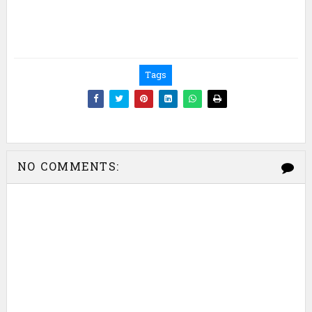
G
O
R
I
Tags
E
ថ្
មី
NO COMMENTS: