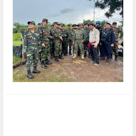
C
A
T
E