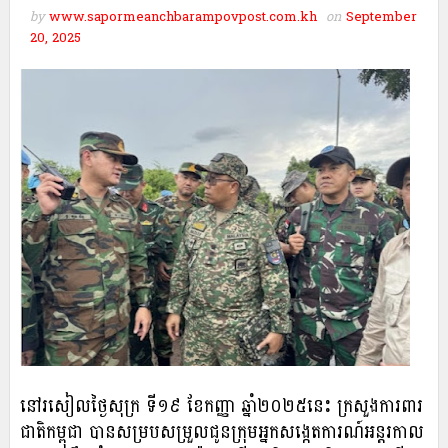
by
www.sapormeanchbarampovpost.com.kh
on
September
20, 2025
នៅរសៀលថ្ងៃសុក្រ ទី១៩ ខែកញ្ញា ឆ្នាំ២០២៥នេះ ក្រសួងការពារ
ជាតិកម្ពុជា បានសម្របសម្រួលជូនក្រុមអ្នកសង្កេតការណ៍អន្តរកាល